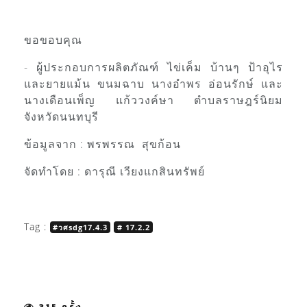
ขอขอบคุณ
- ผู้ประกอบการผลิตภัณฑ์ ไข่เค็ม บ้านๆ ป้าอุไร
และยายแม้น ขนมฉาบ นางอำพร อ่อนรักษ์ และ
นางเดือนเพ็ญ แก้ววงค์ษา ตำบลราษฎร์นิยม
จังหวัดนนทบุรี
ข้อมูลจาก : พรพรรณ สุขก้อน
จัดทำโดย : ดารุณี เวียงแกสินทรัพย์
Tag :
#วศsdg17.4.3
# 17.2.2