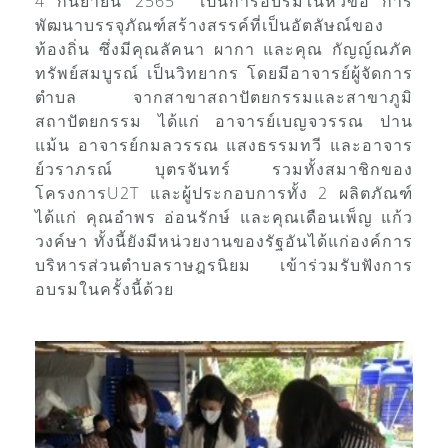
4 กันยายน 2565 เป็นการอบรมในหัวข้อ การ
พัฒนาบรรจุภัณฑ์สร้างสรรค์ที่เป็นอัตลัษณ์ของ
ท้องถิ่น ซึ่งมีคุณลัคนา ผากา และคุณ กัญญ์ณภัค
ทรัพย์สมบูรณ์ เป็นวิทยากร โดยมีอาจารย์ผู้จัดการ
ตำบล จากสาขาสถาปัตยกรรมและสาขาภูมิ
สถาปัตยกรรม ได้แก่ อาจารย์เบญจวรรณ ปาน
แม้น อาจารย์กมลวรรณ แสงธรรมทวี และอาจาร
ย์วราภรณ์ บุตรจันทร์ รวมทั้งสมาชิกของ
โครงการU2T และผู้ประกอบการทั้ง 2 ผลิตภัณฑ์
ได้แก่ คุณอำพร อ่อนรักษ์ และคุณเดือนเพ็ญ แก้ว
วงค์ษา ทั้งนี้ยังมีหน่วยงานของรัฐอันได้แก่องค์การ
บริหารส่วนตำบลราษฎรนิยม เข้าร่วมรับฟังการ
อบรมในครั้งนี้ด้วย