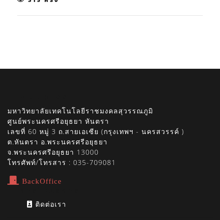
315 ครั้ง
ADDRESS
มหาวิทยาลัยเทคโนโลยีราชมงคลสุวรรณภูมิ
ศูนย์พระนครศรีอยุธยา หันตรา
เลขที่ 60 หมู่ 3 ถ.สายเอเซีย (กรุงเทพฯ - นครสวรรค์ )
ต.หันตรา อ.พระนครศรีอยุธยา
จ.พระนครศรีอยุธยา 13000
โทรศัพท์/โทรสาร : 035-709081
BackOffice
การให้บริการ
ติดต่อเรา