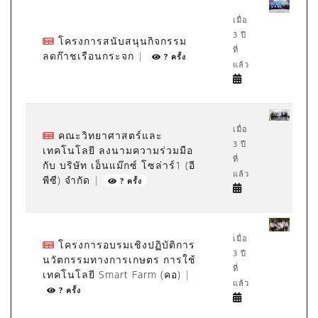
เมื่อ
3 ปี
โครงการสนับสนุนกิจกรรม
ที่
ลดก๊าชเรือนกระจก
|
? ครั้ง
แล้ว
เมื่อ
คณะวิทยาศาสตร์และ
3 ปี
เทคโนโลยี ลงนามความร่วมมือ
ที่
กับ บริษัท เอ็นแม๊กซ์ โซล่าร์1 (อี
แล้ว
พีซี) จำกัด
|
? ครั้ง
เมื่อ
โครงการอบรมเชิงปฏิบัติการ
3 ปี
นวัตกรรมทางการเกษตร การใช้
ที่
เทคโนโลยี Smart Farm (คอ)
|
แล้ว
? ครั้ง