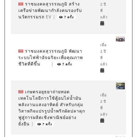
ราชมงคลสุวรรณภูมิ สร้าง
2 ปี
เครือข่ายพัฒนากำลังคนรองรับ
ที่
นวัตกรรมรถ EV
|
แล้ว
? ครั้ง
เมื่อ
ราชมงคลสุวรรณภูมิ พัฒนา
2 ปี
ระบบไฟฟ้าอัจฉริยะเพื่อคุณภาพ
ที่
ชีวิตที่ดีขึ้น
|
แล้ว
? ครั้ง
เกษตรอยุธยาถ่ายทอด
เมื่อ
เทคโนโลยีการใช้ตู้อบไล่น้ำมัน
2 ปี
พลังงานแสงอาทิตย์ สำหรับกลุ่ม
ที่
วิสาหกิจแปรรูปน้ำพริกผัดปลาดุก
แล้ว
ฟูสู่การผลิตเชิงพาณิชย์อย่าง
ยั่งยืน
|
? ครั้ง